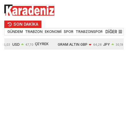
SON DAKİKA
DİĞER
GÜNDEM
TRABZON
EKONOMİ
SPOR
TRABZONSPOR
TEKNOLOJİ
ÇEYREK
USD
GRAM ALTIN
GBP
JPY
55,03
47,70
64,28
30,19
ALTIN
0,17%
6604,03
-0,11%
0,00%
10766,00
1,72%
1,25%