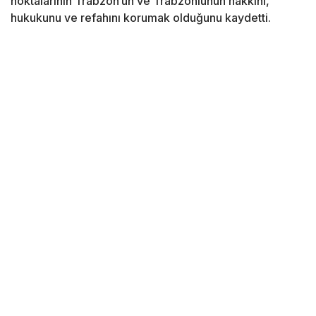
noktalarının Trabzon’un ve Trabzonlunun hakkını,
hukukunu ve refahını korumak olduğunu kaydetti.