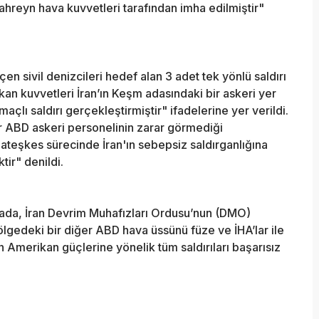
ahreyn hava kuvvetleri tarafından imha edilmiştir"
 sivil denizcileri hedef alan 3 adet tek yönlü saldırı
an kuvvetleri İran’ın Keşm adasındaki bir askeri yer
lı saldırı gerçekleştirmiştir" ifadelerine yer verildi.
r ABD askeri personelinin zarar görmediği
şkes sürecinde İran'ın sebepsiz saldırganlığına
ir" denildi.
da, İran Devrim Muhafızları Ordusu’nun (DMO)
ölgedeki bir diğer ABD hava üssünü füze ve İHA’lar ile
'ın Amerikan güçlerine yönelik tüm saldırıları başarısız