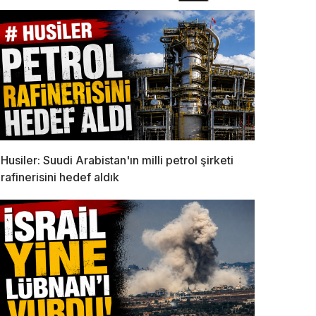
Husiler: Suudi Arabistan'ın milli petrol şirketi
rafinerisini hedef aldık