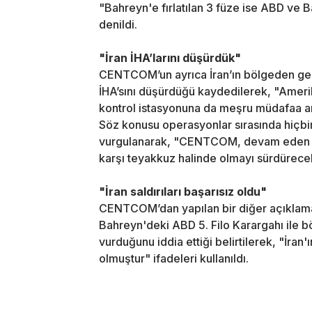
"Bahreyn'e fırlatılan 3 füze ise ABD ve B
denildi.
"İran İHA’larını düşürdük"
CENTCOM’un ayrıca İran’ın bölgeden geçen
İHA’sını düşürdüğü kaydedilerek, "Amerik
kontrol istasyonuna da meşru müdafaa amaç
Söz konusu operasyonlar sırasında hiçbi
vurgulanarak, "CENTCOM, devam eden ate
karşı teyakkuz halinde olmayı sürdürecekt
"İran saldırıları başarısız oldu"
CENTCOM’dan yapılan bir diğer açıklama
Bahreyn'deki ABD 5. Filo Karargahı ile b
vurduğunu iddia ettiği belirtilerek, "İran
olmuştur" ifadeleri kullanıldı.