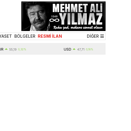
YASET
BÖLGELER
RESMİ İLAN
DİĞER
USD
55,19
0,32%
47,71
0,18%