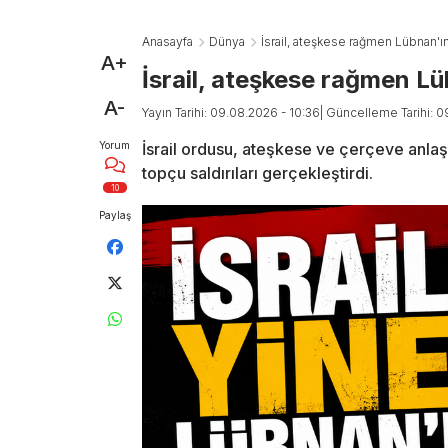
Anasayfa
Dünya
İsrail, ateşkese rağmen Lübnan'ı
A+
İsrail, ateşkese rağmen Lü
A-
Yayın Tarihi: 09.08.2026 - 10:36
| Güncelleme Tarihi: 0
Yorum
İsrail ordusu, ateşkese ve çerçeve anl
topçu saldırıları gerçekleştirdi.
10
Paylaş