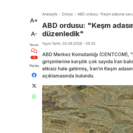
Anasayfa
Dünya
ABD ordusu: "Keşm adasına savun
A+
ABD ordusu: "Keşm adasın
düzenledik"
A-
Yayın Tarihi: 03.06.2026 - 09:33
Yorum
ABD Merkez Komutanlığı (CENTCOM), "ABD
10
girişimlerine karşılık çok sayıda İran bali
Paylaş
etkisiz hale getirmiş, İran’ın Keşm adas
açıklamasında bulundu.