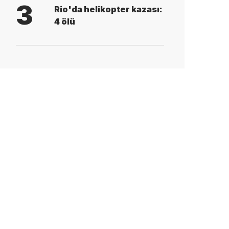
3
Rio'da helikopter kazası:
4 ölü