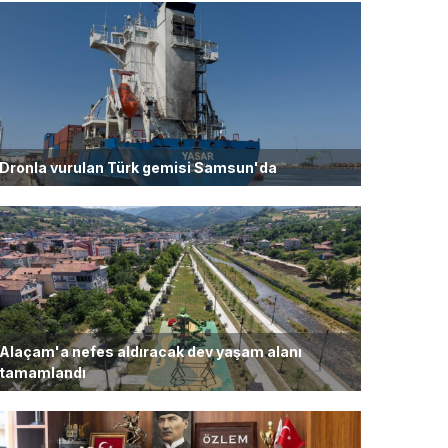
amamlandı
Dronla vurulan Türk gemisi Samsun'da
Alaçam'a nefes aldıracak dev yaşam alanı
tamamlandı