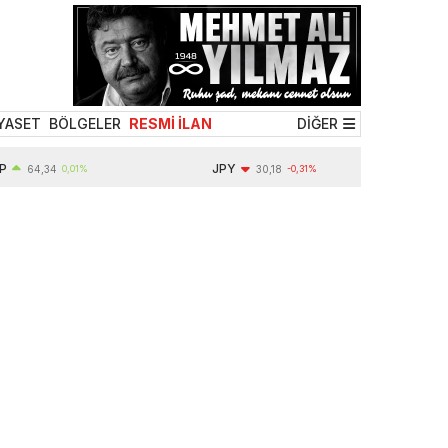
YASET
BÖLGELER
RESMİ İLAN
DİĞER
JPY
64,34
0,01%
30,18
-0,31%