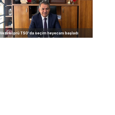
Vezirköprü TSO'da seçim heyecanı başladı