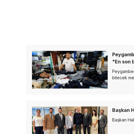
Peygambe
"En son b
Peygamber 
bitecek mes
Başkan H
Başkan Hal