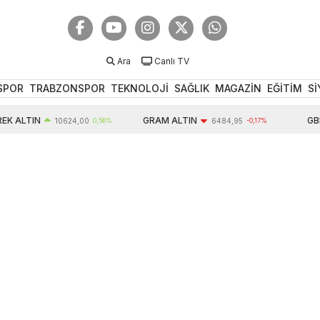
Ara
Canlı TV
SPOR
TRABZONSPOR
TEKNOLOJİ
SAĞLIK
MAGAZİN
EĞİTİM
Sİ
LTIN
GRAM ALTIN
GBP
10624,00
0,56%
6484,95
-0,17%