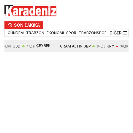
SON DAKİKA
DİĞER
GÜNDEM
TRABZON
EKONOMİ
SPOR
TRABZONSPOR
TEKNOLOJİ
ÇEYREK
USD
GRAM ALTIN
GBP
JPY
54,96
47,59
64,35
30,19
ALTIN
0,05%
6490,16
0,03%
-0,29%
10632,00
-0,09%
0,63%