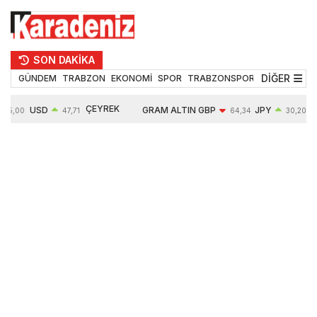
SON DAKİKA
DİĞER
GÜNDEM
TRABZON
EKONOMİ
SPOR
TRABZONSPOR
TEKNOLOJİ
ÇEYREK
USD
GRAM ALTIN
GBP
JPY
55,00
47,71
64,34
30,20
ALTIN
0,17%
6583,90
-0,03%
0,05%
10749,00
1,41%
1,09%