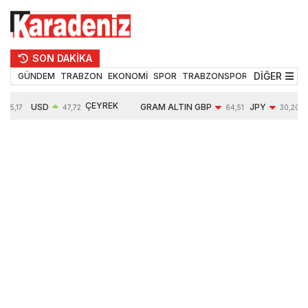
SON DAKİKA
DİĞER
GÜNDEM
TRABZON
EKONOMİ
SPOR
TRABZONSPOR
TEKNOLOJİ
ÇEYREK
USD
GRAM ALTIN
GBP
JPY
55,17
47,72
64,51
30,20
ALTIN
0,01%
6652,52
-0,03%
-0,36%
10891,00
-0,12%
2,43%