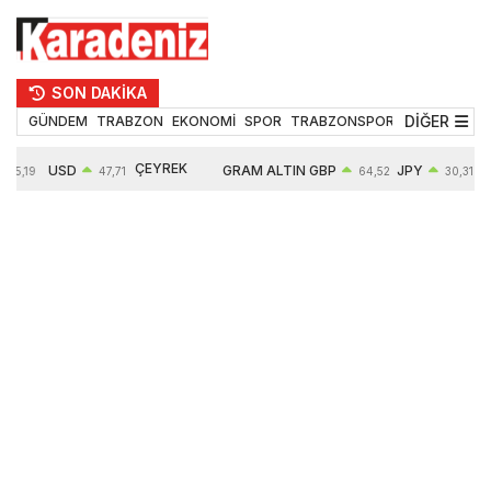
SON DAKİKA
DİĞER
GÜNDEM
TRABZON
EKONOMİ
SPOR
TRABZONSPOR
TEKNOLOJİ
ÇEYREK
USD
GRAM ALTIN
GBP
JPY
55,19
47,71
64,52
30,31
ALTIN
0,18%
6660,55
0,27%
0,39%
10903,00
2,59%
2,54%