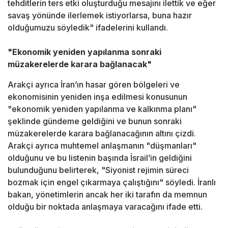
tehditlerin ters etki oluşturduğu mesajını ilettik ve eğer
savaş yönünde ilerlemek istiyorlarsa, buna hazır
olduğumuzu söyledik" ifadelerini kullandı.
"Ekonomik yeniden yapılanma sonraki
müzakerelerde karara bağlanacak"
Arakçi ayrıca İran’ın hasar gören bölgeleri ve
ekonomisinin yeniden inşa edilmesi konusunun
"ekonomik yeniden yapılanma ve kalkınma planı"
şeklinde gündeme geldiğini ve bunun sonraki
müzakerelerde karara bağlanacağının altını çizdi.
Arakçi ayrıca muhtemel
anlaşma
nın "düşmanları"
olduğunu ve bu listenin başında İsrail’in geldiğini
bulunduğunu belirterek, "Siyonist rejimin süreci
bozmak için engel çıkarmaya çalıştığını" söyledi. İranlı
bakan, yönetimlerin ancak her iki tarafın da memnun
olduğu bir noktada
anlaşma
ya varacağını ifade etti.