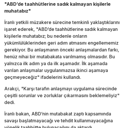
"ABD’de taahhütlerine sadık kalmayan kişilerle
muhatabız"
İranlı yetkili müzakere sürecine temkinli yaklaştıklarını
işaret ederek, "ABD’de taahhütlerine sadık kalmayan
kişilerle muhatabız; bu nedenle onların
yükümlülüklerinden geri adım atmasını engellememiz
gerekiyor. Bu
anlaşma
nın önceki
anlaşma
lardan farkı,
henüz nihai bir mutabakata varılmamış olmasıdır. Bu
yalnızca ilk adım ya da ilk aşamadır. İlk aşamada
varılan
anlaşma
lar uygulanmazsa ikinci aşamaya
geçmeyeceğiz" ifadelerini kullandı.
Arakçi, "Karşı tarafın
anlaşma
yı uygulama sürecinde
çeşitli sorunlar ve zorluklar çıkarmasını beklemeliyiz"
dedi.
İranlı bakan, ABD’nin mutabakat zaptı kapsamında
savaşı başlatmayacağı ve tehdit kullanmayacağına
yönelik taahhütte bulunacağını da aktardı.