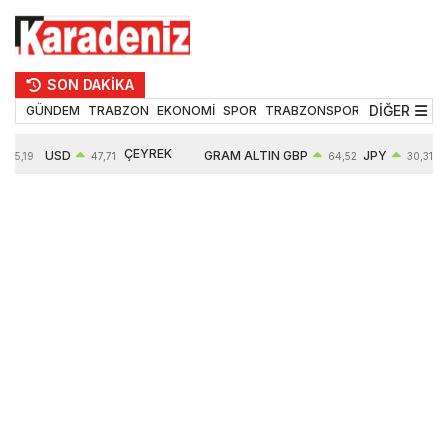
SON DAKİKA
DİĞER
GÜNDEM
TRABZON
EKONOMİ
SPOR
TRABZONSPOR
TEKNOLOJİ
ÇEYREK
USD
GRAM ALTIN
GBP
JPY
55,19
47,71
64,52
30,31
ALTIN
0,18%
6660,55
0,27%
0,39%
10903,00
2,59%
2,54%