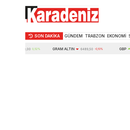
SON DAKİKA
GÜNDEM
TRABZON
EKONOMİ
N
GRAM ALTIN
GBP
10620,00
0,52%
6489,50
-0,10%
64,3