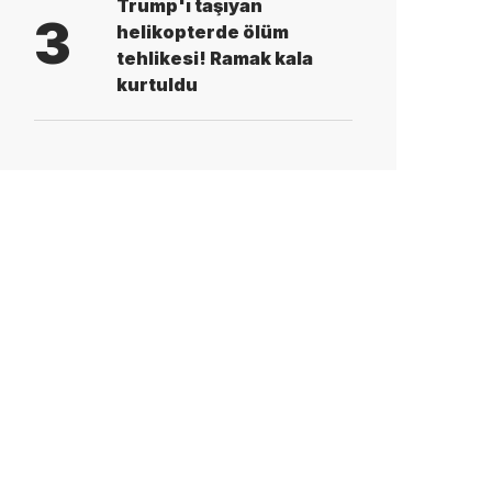
Trump'ı taşıyan
3
helikopterde ölüm
tehlikesi! Ramak kala
kurtuldu