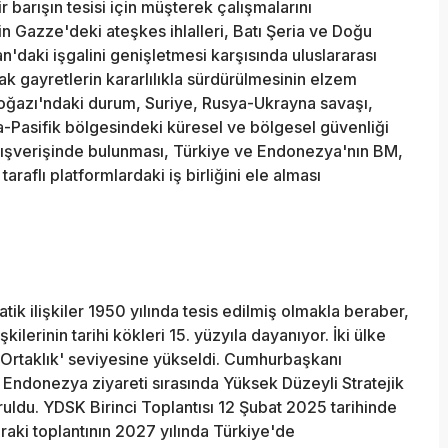
ir barışın tesisi için müşterek çalışmalarını
'in Gazze'deki ateşkes ihlalleri, Batı Şeria ve Doğu
'daki işgalini genişletmesi karşısında uluslararası
 gayretlerin kararlılıkla sürdürülmesinin elzem
oğazı'ndaki durum, Suriye, Rusya-Ukrayna savaşı,
a-Pasifik bölgesindeki küresel ve bölgesel güvenliği
alışverişinde bulunması, Türkiye ve Endonezya'nın BM,
raflı platformlardaki iş birliğini ele alması
ik ilişkiler 1950 yılında tesis edilmiş olmakla beraber,
şkilerinin tarihi kökleri 15. yüzyıla dayanıyor. İki ülke
jik Ortaklık' seviyesine yükseldi. Cumhurbaşkanı
 Endonezya ziyareti sırasında Yüksek Düzeyli Stratejik
uldu. YDSK Birinci Toplantısı 12 Şubat 2025 tarihinde
aki toplantının 2027 yılında Türkiye'de