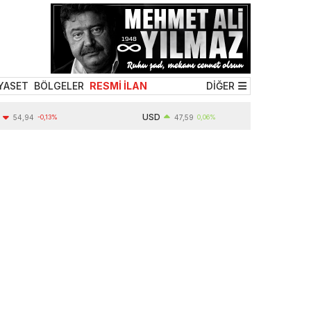
YASET
BÖLGELER
RESMİ İLAN
DİĞER
USD
,94
-0,13%
47,59
0,06%