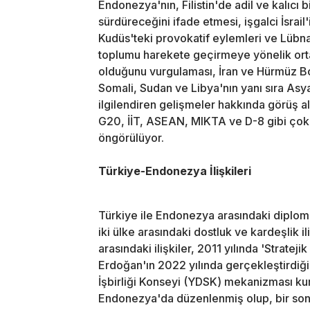
Endonezya'nın, Filistin'de adil ve kalıcı b
sürdüreceğini ifade etmesi, işgalci İsrail
Kudüs'teki provokatif eylemleri ve Lübnan
toplumu harekete geçirmeye yönelik ortak
olduğunu vurgulaması, İran ve Hürmüz B
Somali, Sudan ve Libya'nın yanı sıra Asy
ilgilendiren gelişmeler hakkında görüş 
G20, İİT, ASEAN, MIKTA ve D-8 gibi çok ta
öngörülüyor.
Türkiye-Endonezya İlişkileri
Türkiye ile Endonezya arasındaki diplomat
iki ülke arasındaki dostluk ve kardeşlik ili
arasındaki ilişkiler, 2011 yılında 'Strate
Erdoğan'ın 2022 yılında gerçekleştirdiği
İşbirliği Konseyi (YDSK) mekanizması kur
Endonezya'da düzenlenmiş olup, bir sonr