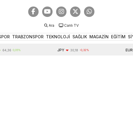
Ara
Canlı TV
SPOR
TRABZONSPOR
TEKNOLOJİ
SAĞLIK
MAGAZİN
EĞİTİM
Sİ
JPY
EUR
6
0,05%
30,18
-0,32%
54