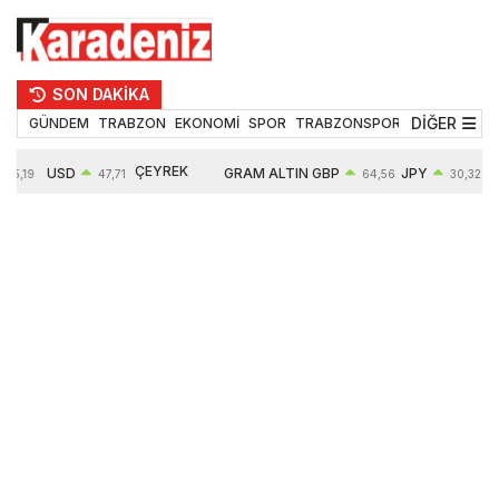
SON DAKİKA
DİĞER
GÜNDEM
TRABZON
EKONOMİ
SPOR
TRABZONSPOR
TEKNOLOJİ
ÇEYREK
USD
GRAM ALTIN
GBP
JPY
55,19
47,71
64,56
30,32
ALTIN
0,18%
6660,55
0,32%
0,45%
10910,00
2,59%
2,61%