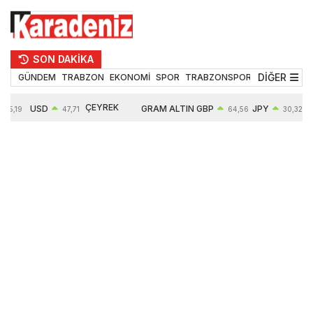
SON DAKİKA
DİĞER
GÜNDEM
TRABZON
EKONOMİ
SPOR
TRABZONSPOR
TEKNOLOJİ
ÇEYREK
USD
GRAM ALTIN
GBP
JPY
55,19
47,71
64,56
30,32
ALTIN
0,18%
6660,55
0,32%
0,45%
10910,00
2,59%
2,61%