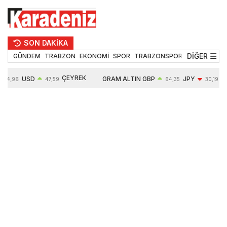
SON DAKİKA
DİĞER
GÜNDEM
TRABZON
EKONOMİ
SPOR
TRABZONSPOR
TEKNOLOJİ
ÇEYREK
USD
GRAM ALTIN
GBP
JPY
54,96
47,59
64,35
30,19
ALTIN
0,05%
6490,16
0,03%
-0,29%
10632,00
-0,09%
0,63%