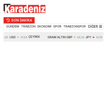
SON DAKİKA
DİĞER
GÜNDEM
TRABZON
EKONOMİ
SPOR
TRABZONSPOR
TEKNOLOJİ
ÇEYREK
USD
GRAM ALTIN
GBP
JPY
54,95
47,59
64,34
30,18
ALTIN
0,05%
6484,95
0,01%
-0,31%
10624,00
-0,17%
0,56%