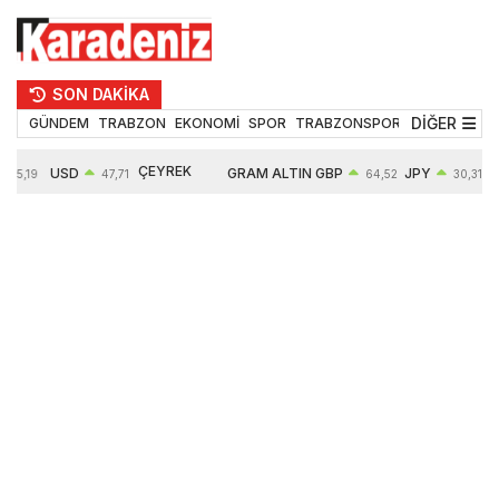
SON DAKİKA
DİĞER
GÜNDEM
TRABZON
EKONOMİ
SPOR
TRABZONSPOR
TEKNOLOJİ
ÇEYREK
USD
GRAM ALTIN
GBP
JPY
55,19
47,71
64,52
30,31
ALTIN
0,18%
6660,55
0,27%
0,39%
10903,00
2,59%
2,54%