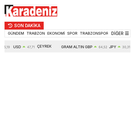
SON DAKİKA
DİĞER
GÜNDEM
TRABZON
EKONOMİ
SPOR
TRABZONSPOR
TEKNOLOJİ
ÇEYREK
USD
GRAM ALTIN
GBP
JPY
55,19
47,71
64,52
30,31
ALTIN
0,18%
6660,55
0,27%
0,39%
10903,00
2,59%
2,54%