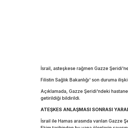
İsrail, asteşkese rağmen Gazze Şeridi'ne 
Filistin Sağlık Bakanlığı' son duruma ilişk
Açıklamada, Gazze Şeridi'ndeki hastaneler
getirildiği bildirildi.
ATEŞKES ANLAŞMASI SONRASI YARALI 
İsrail ile Hamas arasında varılan Gazze Ş
Ekim tarihinden bu yana ölenlerin sayısını