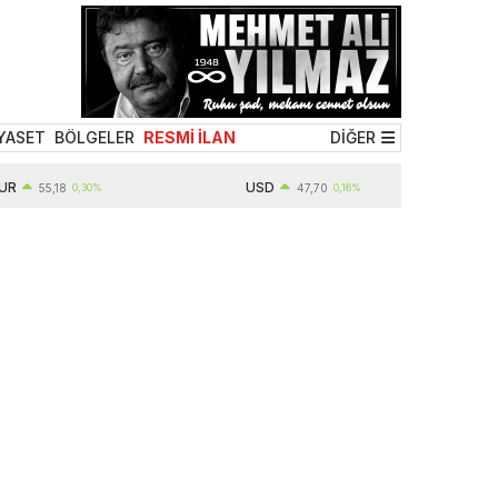
YASET
BÖLGELER
RESMİ İLAN
DİĞER
USD
55,18
0,30%
47,70
0,16%