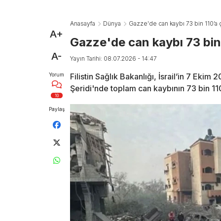
Anasayfa
Dünya
Gazze'de can kaybı 73 bin 110’a ç
A+
Gazze'de can kaybı 73 bin 
A-
Yayın Tarihi: 08.07.2026 - 14:47
Yorum
Filistin Sağlık Bakanlığı, İsrail’in 7 Eki
Şeridi'nde toplam can kaybının 73 bin 110
10
Paylaş