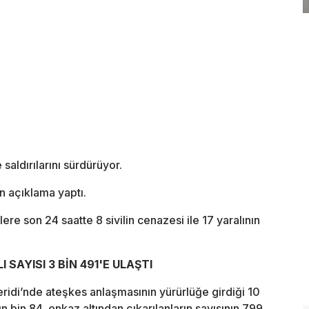
saldırılarını sürdürüyor.
in açıklama yaptı.
e son 24 saatte 8 sivilin cenazesi ile 17 yaralının
SAYISI 3 BİN 491'E ULAŞTI
eridi’nde ateşkes anlaşmasının yürürlüğe girdiği 10
n bin 84, enkaz altından çıkarılanların sayısının 799,