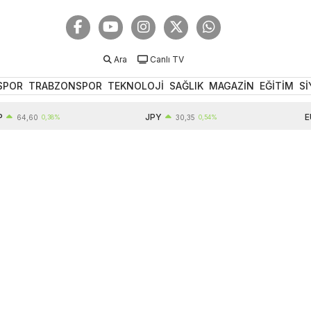
Ara
Canlı TV
SPOR
TRABZONSPOR
TEKNOLOJİ
SAĞLIK
MAGAZİN
EĞİTİM
Sİ
JPY
EUR
,60
0,38%
30,35
0,54%