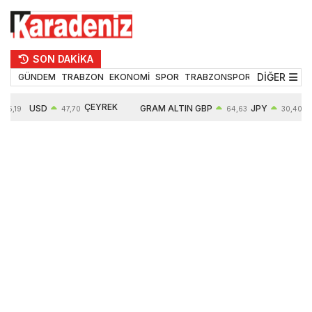
SON DAKİKA
DİĞER
GÜNDEM
TRABZON
EKONOMİ
SPOR
TRABZONSPOR
TEKNOLOJİ
ÇEYREK
USD
GRAM ALTIN
GBP
JPY
55,19
47,70
64,63
30,40
ALTIN
0,15%
6663,64
0,44%
0,70%
10914,00
2,63%
2,64%