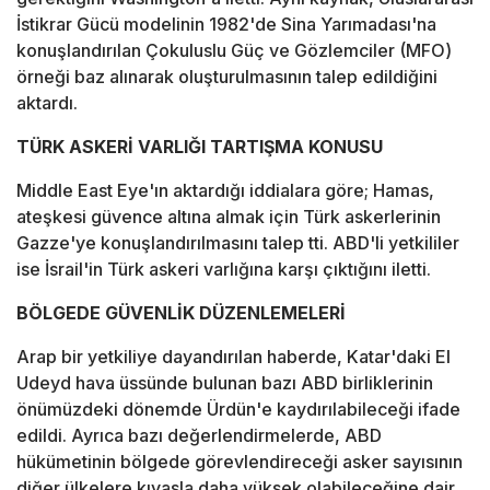
İstikrar Gücü modelinin 1982'de Sina Yarımadası'na
konuşlandırılan Çokuluslu Güç ve Gözlemciler (MFO)
örneği baz alınarak oluşturulmasının talep edildiğini
aktardı.
TÜRK ASKERİ VARLIĞI TARTIŞMA KONUSU
Middle East Eye'ın aktardığı iddialara göre; Hamas,
ateşkesi güvence altına almak için Türk askerlerinin
Gazze'ye konuşlandırılmasını talep tti. ABD'li yetkililer
ise İsrail'in Türk askeri varlığına karşı çıktığını iletti.
BÖLGEDE GÜVENLİK DÜZENLEMELERİ
Arap bir yetkiliye dayandırılan haberde, Katar'daki El
Udeyd hava üssünde bulunan bazı ABD birliklerinin
önümüzdeki dönemde Ürdün'e kaydırılabileceği ifade
edildi. Ayrıca bazı değerlendirmelerde, ABD
hükümetinin bölgede görevlendireceği asker sayısının
diğer ülkelere kıyasla daha yüksek olabileceğine dair