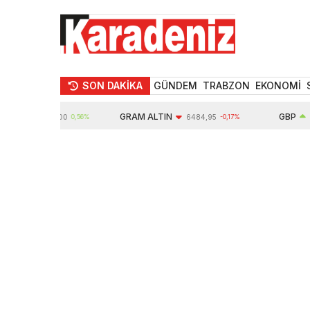
SON DAKİKA
GÜNDEM
TRABZON
EKONOMİ
N
GRAM ALTIN
GBP
10624,00
0,56%
6484,95
-0,17%
64,3