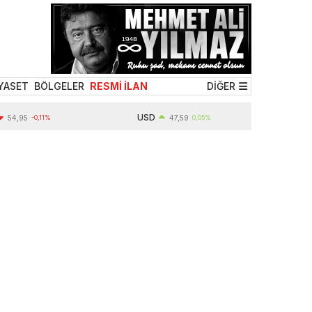
YASET
BÖLGELER
RESMİ İLAN
DİĞER
USD
,95
-0,11%
47,59
0,05%