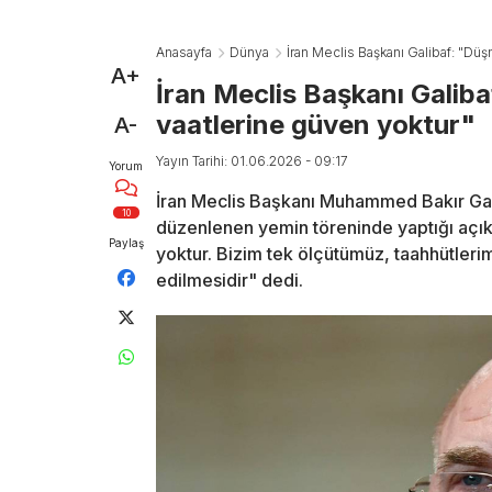
Anasayfa
Dünya
İran Meclis Başkanı Galibaf: "Dü
A+
İran Meclis Başkanı Galib
vaatlerine güven yoktur"
A-
Yayın Tarihi: 01.06.2026 - 09:17
Yorum
İran Meclis Başkanı Muhammed Bakır Gali
10
düzenlenen yemin töreninde yaptığı açı
Paylaş
yoktur. Bizim tek ölçütümüz, taahhütler
edilmesidir" dedi.