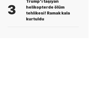
Trump'ı taşıyan
3
helikopterde ölüm
tehlikesi! Ramak kala
kurtuldu