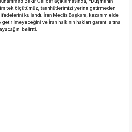
 Muhammed Bakır Galibaf açıklamasında, "Düşmanın
zim tek ölçütümüz, taahhütlerimizi yerine getirmeden
fadelerini kullandı. İran Meclis Başkanı, kazanım elde
etirilmeyeceğini ve İran halkının hakları garanti altına
acağını belirtti.