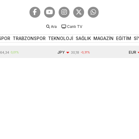
Ara
Canlı TV
SPOR
TRABZONSPOR
TEKNOLOJİ
SAĞLIK
MAGAZİN
EĞİTİM
Sİ
JPY
EUR
4
0,01%
30,18
-0,31%
54