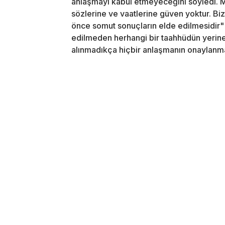
anlaşmayı kabul etmeyeceğini söyledi.
sözlerine ve vaatlerine güven yoktur. Bi
önce somut sonuçların elde edilmesidir" i
edilmeden herhangi bir taahhüdün yerine g
alınmadıkça hiçbir anlaşmanın onaylanmay