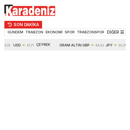
SON DAKİKA
DİĞER
GÜNDEM
TRABZON
EKONOMİ
SPOR
TRABZONSPOR
TEKNOLOJİ
ÇEYREK
USD
GRAM ALTIN
GBP
JPY
55,19
47,71
64,52
30,31
ALTIN
0,18%
6660,55
0,27%
0,39%
10903,00
2,59%
2,54%