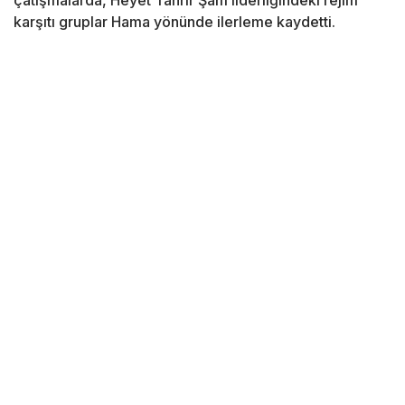
çatışmalarda, Heyet Tahrir Şam liderliğindeki rejim
karşıtı gruplar Hama yönünde ilerleme kaydetti.