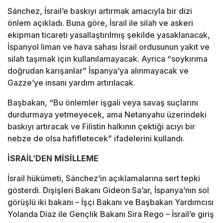
Sánchez, İsrail’e baskıyı artırmak amacıyla bir dizi
önlem açıkladı. Buna göre, İsrail ile silah ve askeri
ekipman ticareti yasallaştırılmış şekilde yasaklanacak,
İspanyol liman ve hava sahası İsrail ordusunun yakıt ve
silah taşımak için kullanılamayacak. Ayrıca “soykırıma
doğrudan karışanlar” İspanya’ya alınmayacak ve
Gazze’ye insani yardım artırılacak.
Başbakan, “Bu önlemler işgali veya savaş suçlarını
durdurmaya yetmeyecek, ama Netanyahu üzerindeki
baskıyı artıracak ve Filistin halkının çektiği acıyı bir
nebze de olsa hafifletecek” ifadelerini kullandı.
İSRAİL’DEN MİSİLLEME
İsrail hükümeti, Sánchez’in açıklamalarına sert tepki
gösterdi. Dışişleri Bakanı Gideon Sa’ar, İspanya’nın sol
görüşlü iki bakanı – İşçi Bakanı ve Başbakan Yardımcısı
Yolanda Díaz ile Gençlik Bakanı Sira Rego – İsrail’e giriş