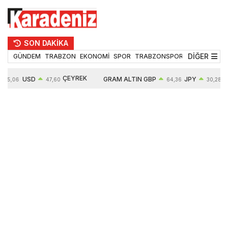
SON DAKİKA
DİĞER
GÜNDEM
TRABZON
EKONOMİ
SPOR
TRABZONSPOR
TEKNOLOJİ
ÇEYREK
USD
GRAM ALTIN
GBP
JPY
55,06
47,60
64,36
30,28
ALTIN
0,06%
6512,05
0,05%
0,01%
10652,00
0,25%
0,82%