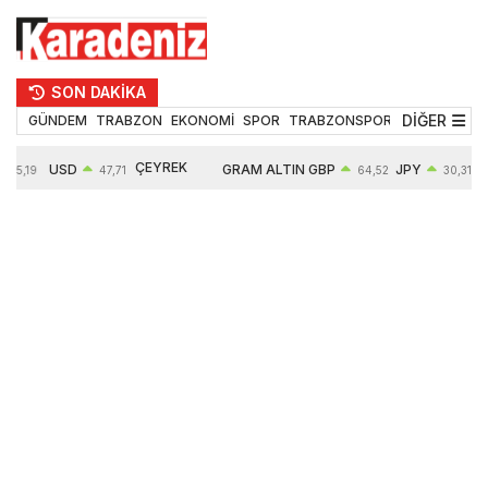
SON DAKİKA
DİĞER
GÜNDEM
TRABZON
EKONOMİ
SPOR
TRABZONSPOR
TEKNOLOJİ
ÇEYREK
USD
GRAM ALTIN
GBP
JPY
55,19
47,71
64,52
30,31
ALTIN
0,18%
6660,55
0,27%
0,39%
10903,00
2,59%
2,54%