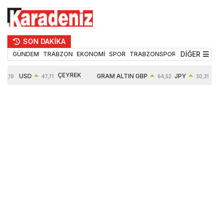
SON DAKİKA
DİĞER
GÜNDEM
TRABZON
EKONOMİ
SPOR
TRABZONSPOR
TEKNOLOJİ
ÇEYREK
USD
GRAM ALTIN
GBP
JPY
55,19
47,71
64,52
30,31
ALTIN
0,18%
6660,55
0,27%
0,39%
10903,00
2,59%
2,54%