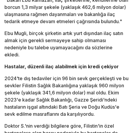
"Bakan Ebu Ramazan, ilaç şirketlerine, kendilerine olan
borcun 1,3 milyar şekele (yaklaşık 462,6 milyon dolar)
ulaşmasına rağmen dayanmaları ve bakanlığa ilaç
tedarik etmeye devam etmeleri çağrısında bulundu."
Ebu Mugli, birçok şirketin artık yurt dışından ilaç satın
almak için gerekli sermayeye sahip olmaması
nedeniyle bu talebe uyamayacağını da sözlerine
ekledi.
Hastalar, düzenli ilaç alabilmek için kredi çekiyor
2024'te dış tedaviler için 96 bin sevk gerçekleşti ve bu
sevkler Filistin Sağlık Bakanlığına yaklaşık 960 milyon
şekele (yaklaşık 341,6 milyon dolar) mal oldu. Ekim
2023'e kadar Sağlık Bakanlığı, Gazze Şeridi'ndeki
hastaların işgal altındaki Batı Şeria ve Doğu Kudüs'e
sevk edilme masraflarını da karşılıyordu.
Doktor S.'nin verdiği bilgilere göre, Filistin'in özel