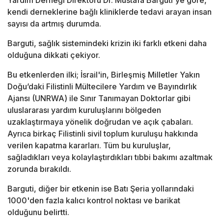
Yardım Derneği Direktörü Dr. Mustafa Barguti'ye göre,
kendi derneklerine bağlı kliniklerde tedavi arayan insan
sayısı da artmış durumda.
Barguti, sağlık sistemindeki krizin iki farklı etkeni daha
olduğuna dikkati çekiyor.
Bu etkenlerden ilki; İsrail'in, Birleşmiş Milletler Yakın
Doğu’daki Filistinli Mültecilere Yardım ve Bayındırlık
Ajansı (UNRWA) ile Sınır Tanımayan Doktorlar gibi
uluslararası yardım kuruluşlarını bölgeden
uzaklaştırmaya yönelik doğrudan ve açık çabaları.
Ayrıca birkaç Filistinli sivil toplum kuruluşu hakkında
verilen kapatma kararları. Tüm bu kuruluşlar,
sağladıkları veya kolaylaştırdıkları tıbbi bakımı azaltmak
zorunda bırakıldı.
Barguti, diğer bir etkenin ise Batı Şeria yollarındaki
1000'den fazla kalıcı kontrol noktası ve barikat
olduğunu belirtti.