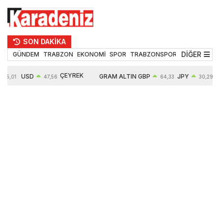
SON DAKİKA
DİĞER
GÜNDEM
TRABZON
EKONOMİ
SPOR
TRABZONSPOR
TEKNOLOJİ
ÇEYREK
USD
GRAM ALTIN
GBP
JPY
55,01
47,56
64,33
30,29
ALTIN
0,08%
6497,85
0,54%
0,45%
10571,00
4,28%
4,27%