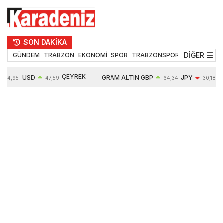
SON DAKİKA
DİĞER
GÜNDEM
TRABZON
EKONOMİ
SPOR
TRABZONSPOR
TEKNOLOJİ
ÇEYREK
USD
GRAM ALTIN
GBP
JPY
54,95
47,59
64,34
30,18
ALTIN
0,05%
6484,95
0,01%
-0,31%
10624,00
-0,17%
0,56%