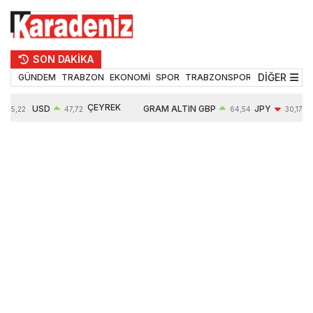
SON DAKİKA
DİĞER
GÜNDEM
TRABZON
EKONOMİ
SPOR
TRABZONSPOR
TEKNOLOJİ
ÇEYREK
USD
GRAM ALTIN
GBP
JPY
55,22
47,72
64,54
30,17
ALTIN
0,02%
6682,87
0,03%
-0,44%
10925,00
0,34%
2,75%