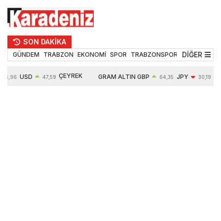
SON DAKİKA
DİĞER
GÜNDEM
TRABZON
EKONOMİ
SPOR
TRABZONSPOR
TEKNOLOJİ
ÇEYREK
USD
GRAM ALTIN
GBP
JPY
54,96
47,59
64,35
30,19
ALTIN
0,05%
6490,16
0,03%
-0,29%
10632,00
-0,09%
0,63%