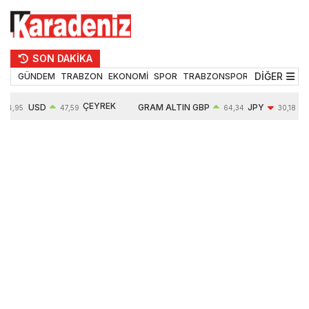
SON DAKİKA
DİĞER
GÜNDEM
TRABZON
EKONOMİ
SPOR
TRABZONSPOR
TEKNOLOJİ
ÇEYREK
USD
GRAM ALTIN
GBP
JPY
54,95
47,59
64,34
30,18
ALTIN
0,05%
6484,95
0,01%
-0,31%
10624,00
-0,17%
0,56%