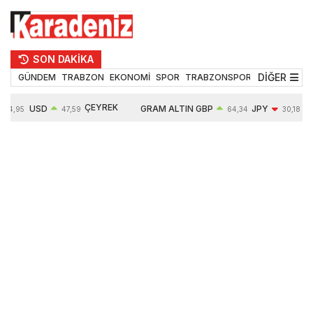
SON DAKİKA
DİĞER
GÜNDEM
TRABZON
EKONOMİ
SPOR
TRABZONSPOR
TEKNOLOJİ
ÇEYREK
USD
GRAM ALTIN
GBP
JPY
54,95
47,59
64,34
30,18
ALTIN
0,05%
6484,95
0,01%
-0,31%
10624,00
-0,17%
0,56%