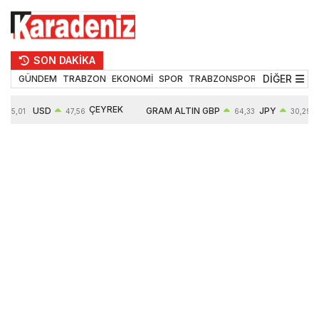
SON DAKİKA
DİĞER
GÜNDEM
TRABZON
EKONOMİ
SPOR
TRABZONSPOR
TEKNOLOJİ
ÇEYREK
USD
GRAM ALTIN
GBP
JPY
55,01
47,56
64,33
30,29
ALTIN
0,08%
6497,85
0,54%
0,45%
10571,00
4,28%
4,27%