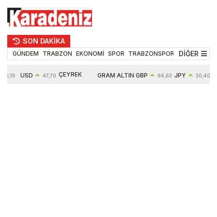
SON DAKİKA
DİĞER
GÜNDEM
TRABZON
EKONOMİ
SPOR
TRABZONSPOR
TEKNOLOJİ
ÇEYREK
USD
GRAM ALTIN
GBP
JPY
55,19
47,70
64,63
30,40
ALTIN
0,15%
6663,64
0,44%
0,70%
10914,00
2,63%
2,64%