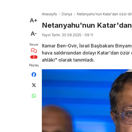
Anasayfa
Dünya
Netanyahu'nun Katar'dan özür di
A+
Netanyahu'nun Katar'dan 
A-
Yayın Tarihi: 30.09.2025 - 09:11
Yorum
Itamar Ben-Gvir, İsrail Başbakanı Binya
hava saldırısından dolayı Katar'dan özür 
10
ahlâki" olarak tanımladı.
Paylaş