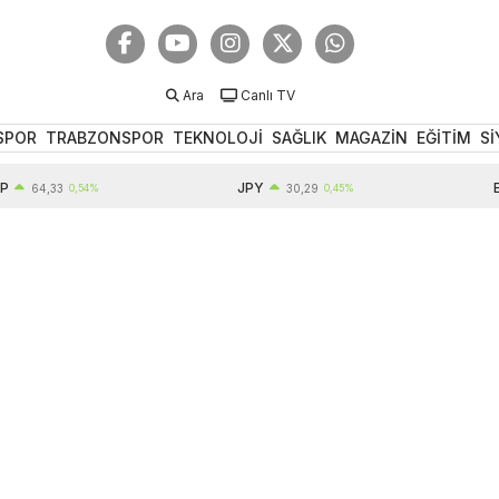
Ara
Canlı TV
SPOR
TRABZONSPOR
TEKNOLOJİ
SAĞLIK
MAGAZİN
EĞİTİM
Sİ
JPY
EUR
4,33
0,54%
30,29
0,45%