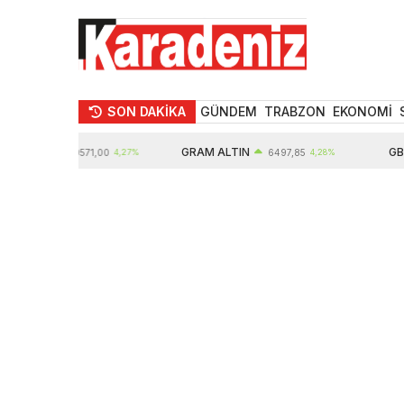
SON DAKİKA
GÜNDEM
TRABZON
EKONOMİ
LTIN
GRAM ALTIN
GBP
10571,00
4,27%
6497,85
4,28%
6