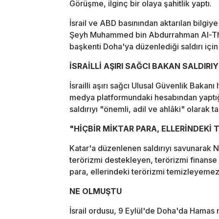
Görüşme, ilginç bir olaya şahitlik yaptı.
İsrail ve ABD basınından aktarılan bilg
Şeyh Muhammed bin Abdurrahman Al-Thani'y
başkenti Doha'ya düzenlediği saldırı için 
İSRAİLLİ AŞIRI SAĞCI BAKAN SALDIRI
İsrailli aşırı sağcı Ulusal Güvenlik Bakan
medya platformundaki hesabından yaptığ
saldırıyı "önemli, adil ve ahlâki" olarak t
"HİÇBİR MİKTAR PARA, ELLERİNDEKİ
Katar'a düzenlenen saldırıyı savunarak 
terörizmi destekleyen, terörizmi finanse e
para, ellerindeki terörizmi temizleyemez
NE OLMUŞTU
İsrail ordusu, 9 Eylül'de Doha'da Hamas