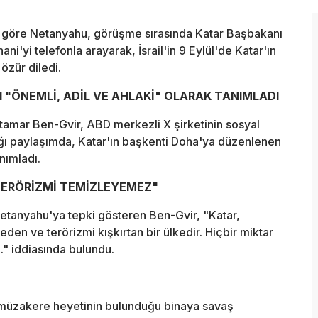
iye göre Netanyahu, görüşme sırasında Katar Başbakanı
i telefonla arayarak, İsrail'in 9 Eylül'de Katar'ın
özür diledi.
YI "ÖNEMLİ, ADİL VE AHLAKİ" OLARAK TANIMLADI
ı Itamar Ben-Gvir, ABD merkezli X şirketinin sosyal
ı paylaşımda, Katar'ın başkenti Doha'ya düzenlenen
anımladı.
 TERÖRİZMİ TEMİZLEYEMEZ"
Netanyahu'ya tepki gösteren Ben-Gvir, "Katar,
den ve terörizmi kışkırtan bir ülkedir. Hiçbir miktar
." iddiasında bulundu.
 müzakere heyetinin bulunduğu binaya savaş