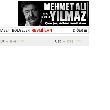
YASET
BÖLGELER
RESMİ İLAN
DİĞER
USD
55,01
0,29%
47,56
0,08%