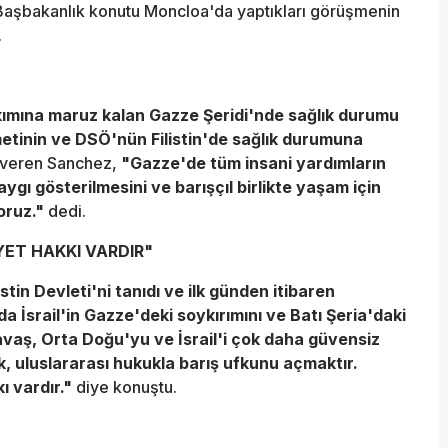
aşbakanlık konutu Moncloa'da yaptıkları görüşmenin
.
yıkımına maruz kalan Gazze Şeridi'nde sağlık durumu
tinin ve DSÖ'nün Filistin'de sağlık durumuna
 veren Sanchez,
"Gazze'de tüm insani yardımların
aygı gösterilmesini ve barışçıl birlikte yaşam için
oruz."
dedi.
İYET HAKKI VARDIR"
istin Devleti'ni tanıdı ve ilk günden itibaren
da İsrail'in Gazze'deki soykırımını ve Batı Şeria'daki
savaş, Orta Doğu'yu ve İsrail'i çok daha güvensiz
k, uluslararası hukukla barış ufkunu açmaktır.
kı vardır."
diye konuştu.