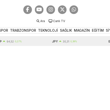
Ara
Canlı TV
SPOR
TRABZONSPOR
TEKNOLOJİ
SAĞLIK
MAGAZİN
EĞİTİM
Sİ
JPY
EUR
4,52
0,27%
30,31
0,39%