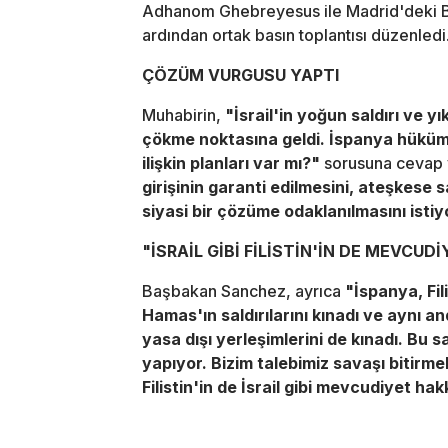
Adhanom Ghebreyesus ile Madrid'deki B
ardından ortak basın toplantısı düzenledi
ÇÖZÜM VURGUSU YAPTI
Muhabirin,
"İsrail'in yoğun saldırı ve 
çökme noktasına geldi. İspanya hüküme
ilişkin planları var mı?"
sorusuna cevap
girişinin garanti edilmesini, ateşkese s
siyasi bir çözüme odaklanılmasını istiy
"İSRAİL GİBİ FİLİSTİN'İN DE MEVCUD
Başbakan Sanchez, ayrıca
"İspanya, Fil
Hamas'ın saldırılarını kınadı ve aynı an
yasa dışı yerleşimlerini de kınadı. Bu 
yapıyor. Bizim talebimiz savaşı bitirme
Filistin'in de İsrail gibi mevcudiyet hak