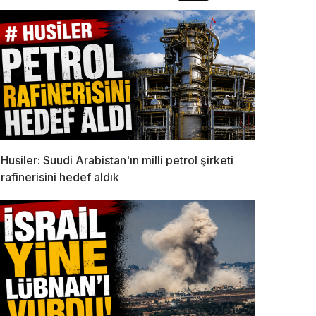
Husiler: Suudi Arabistan'ın milli petrol şirketi
rafinerisini hedef aldık