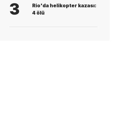
3
Rio'da helikopter kazası:
4 ölü