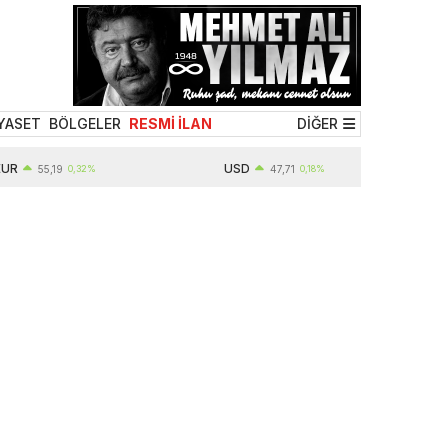
YASET
BÖLGELER
RESMİ İLAN
DİĞER
USD
55,19
0,32%
47,71
0,18%