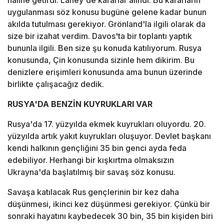
haline getirdi. Lahey'de kararlar alındı. Bu kararların
uygulanması söz konusu bugüne gelene kadar bunun
akılda tutulması gerekiyor. Grönland'la ilgili olarak da
size bir izahat verdim. Davos'ta bir toplantı yaptık
bununla ilgili. Ben size şu konuda katılıyorum. Rusya
konusunda, Çin konusunda sizinle hem dikirim. Bu
denizlere erişimleri konusunda ama bunun üzerinde
birlikte çalışacağız dedik.
RUSYA'DA BENZİN KUYRUKLARI VAR
Rusya'da 17. yüzyılda ekmek kuyrukları oluyordu. 20.
yüzyılda artık yakıt kuyrukları oluşuyor. Devlet başkanı
kendi halkının gençliğini 35 bin genci ayda feda
edebiliyor. Herhangi bir kışkırtma olmaksızın
Ukrayna'da başlatılmış bir savaş söz konusu.
Savaşa katılacak Rus gençlerinin bir kez daha
düşünmesi, ikinci kez düşünmesi gerekiyor. Çünkü bir
sonraki hayatını kaybedecek 30 bin, 35 bin kişiden biri