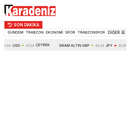
SON DAKİKA
DİĞER
GÜNDEM
TRABZON
EKONOMİ
SPOR
TRABZONSPOR
TEKNOLOJİ
ÇEYREK
USD
GRAM ALTIN
GBP
JPY
54,94
47,59
64,36
30,18
ALTIN
0,06%
6489,50
0,05%
-0,32%
10620,00
-0,10%
0,52%