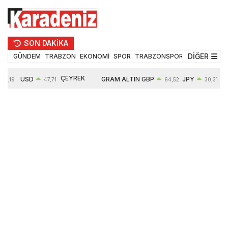
SON DAKİKA
DİĞER
GÜNDEM
TRABZON
EKONOMİ
SPOR
TRABZONSPOR
TEKNOLOJİ
ÇEYREK
USD
GRAM ALTIN
GBP
JPY
55,19
47,71
64,52
30,31
ALTIN
0,18%
6660,55
0,27%
0,39%
10903,00
2,59%
2,54%