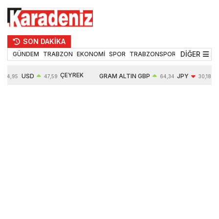
SON DAKİKA
DİĞER
GÜNDEM
TRABZON
EKONOMİ
SPOR
TRABZONSPOR
TEKNOLOJİ
ÇEYREK
USD
GRAM ALTIN
GBP
JPY
54,95
47,59
64,34
30,18
ALTIN
0,05%
6484,95
0,01%
-0,31%
10624,00
-0,17%
0,56%