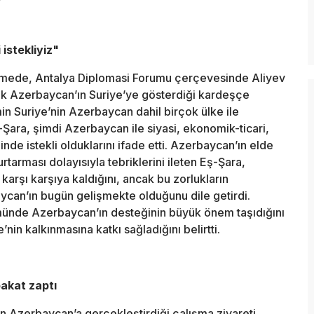
 istekliyiz"
şmede, Antalya Diplomasi Forumu çerçevesinde Aliyev
rak Azerbaycan’ın Suriye’ye gösterdiği kardeşçe
in Suriye’nin Azerbaycan dahil birçok ülke ile
Eş-Şara, şimdi Azerbaycan ile siyasi, ekonomik-ticari,
iğinde istekli olduklarını ifade etti. Azerbaycan’ın elde
urtarması dolayısıyla tebriklerini ileten Eş-Şara,
 karşı karşıya kaldığını, ancak bu zorlukların
ycan’ın bugün gelişmekte olduğunu dile getirdi.
zümünde Azerbaycan’ın desteğinin büyük önem taşıdığını
’nin kalkınmasına katkı sağladığını belirtti.
akat zaptı
 Azerbaycan’a gerçekleştirdiği çalışma ziyareti