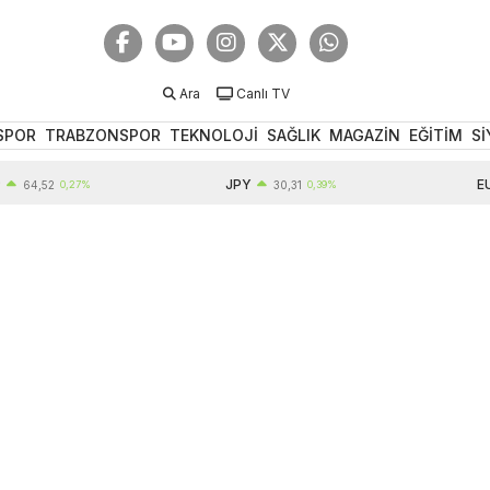
Ara
Canlı TV
SPOR
TRABZONSPOR
TEKNOLOJİ
SAĞLIK
MAGAZİN
EĞİTİM
Sİ
JPY
EUR
,52
0,27%
30,31
0,39%