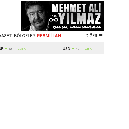
YASET
BÖLGELER
RESMİ İLAN
DİĞER
USD
55,19
0,32%
47,71
0,18%