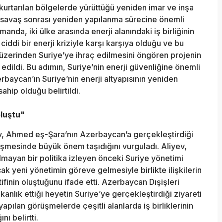
kurtarılan bölgelerde yürüttüğü yeniden imar ve inşa
n savaş sonrası yeniden yapılanma sürecine önemli
anda, iki ülke arasında enerji alanındaki iş birliğinin
ciddi bir enerji kriziyle karşı karşıya olduğu ve bu
zerinden Suriye’ye ihraç edilmesini öngören projenin
edildi. Bu adımın, Suriye’nin enerji güvenliğine önemli
rbaycan’ın Suriye’nin enerji altyapısının yeniden
hip olduğu belirtildi.
oluştu"
, Ahmed eş-Şara’nın Azerbaycan’a gerçekleştirdiği
gelişmesinde büyük önem taşıdığını vurguladı. Aliyev,
lmayan bir politika izleyen önceki Suriye yönetimi
ak yeni yönetimin göreve gelmesiyle birlikte ilişkilerin
tifinin oluştuğunu ifade etti. Azerbaycan Dışişleri
nlık ettiği heyetin Suriye’ye gerçekleştirdiği ziyareti
yapılan görüşmelerde çeşitli alanlarda iş birliklerinin
nı belirtti.