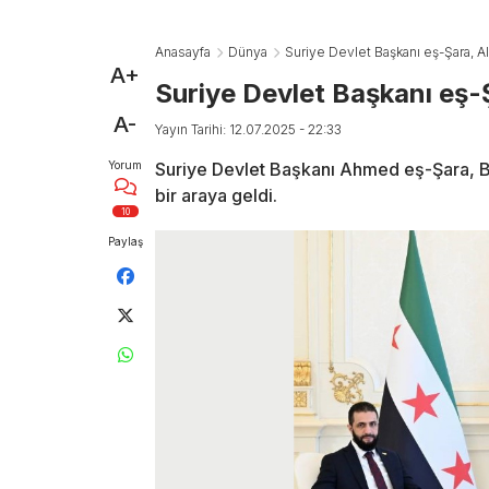
Anasayfa
Dünya
Suriye Devlet Başkanı eş-Şara, Ali
A+
Suriye Devlet Başkanı eş-Şa
A-
Yayın Tarihi: 12.07.2025 - 22:33
Yorum
Suriye Devlet Başkanı Ahmed eş-Şara, 
bir araya geldi.
10
Paylaş