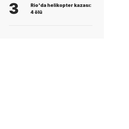
3
Rio'da helikopter kazası:
4 ölü