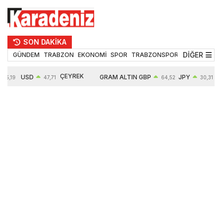
SON DAKİKA
DİĞER
GÜNDEM
TRABZON
EKONOMİ
SPOR
TRABZONSPOR
TEKNOLOJİ
ÇEYREK
USD
GRAM ALTIN
GBP
JPY
55,19
47,71
64,52
30,31
ALTIN
0,18%
6660,55
0,27%
0,39%
10903,00
2,59%
2,54%