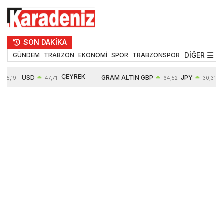
SON DAKİKA
DİĞER
GÜNDEM
TRABZON
EKONOMİ
SPOR
TRABZONSPOR
TEKNOLOJİ
ÇEYREK
USD
GRAM ALTIN
GBP
JPY
55,19
47,71
64,52
30,31
ALTIN
0,18%
6660,55
0,27%
0,39%
10903,00
2,59%
2,54%