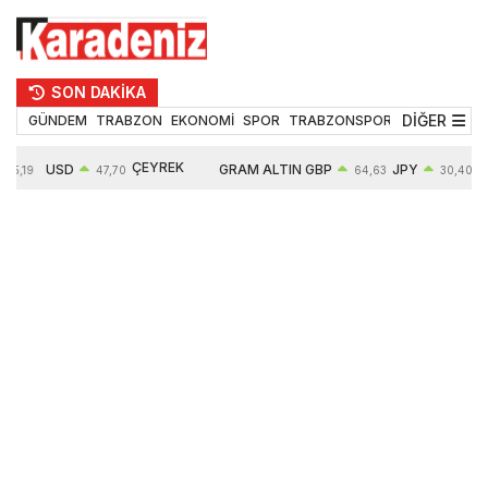
SON DAKİKA
DİĞER
GÜNDEM
TRABZON
EKONOMİ
SPOR
TRABZONSPOR
TEKNOLOJİ
ÇEYREK
USD
GRAM ALTIN
GBP
JPY
55,19
47,70
64,63
30,40
ALTIN
0,15%
6663,64
0,44%
0,70%
10914,00
2,63%
2,64%