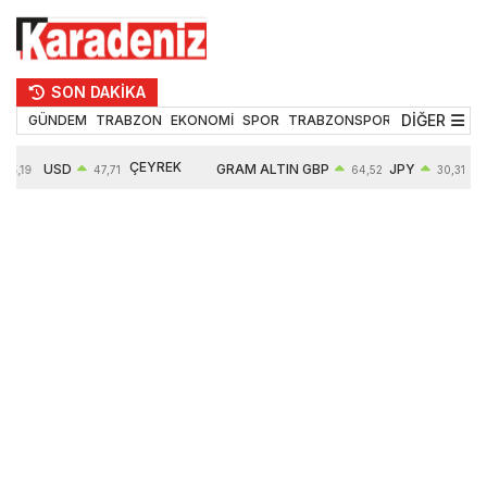
SON DAKİKA
DİĞER
GÜNDEM
TRABZON
EKONOMİ
SPOR
TRABZONSPOR
TEKNOLOJİ
ÇEYREK
USD
GRAM ALTIN
GBP
JPY
55,19
47,71
64,52
30,31
ALTIN
0,18%
6660,55
0,27%
0,39%
10903,00
2,59%
2,54%