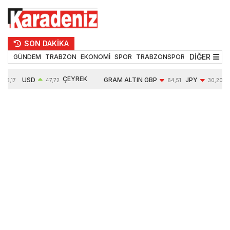
SON DAKİKA
DİĞER
GÜNDEM
TRABZON
EKONOMİ
SPOR
TRABZONSPOR
TEKNOLOJİ
ÇEYREK
USD
GRAM ALTIN
GBP
JPY
55,17
47,72
64,51
30,20
ALTIN
0,01%
6652,52
-0,03%
-0,36%
10891,00
-0,12%
2,43%