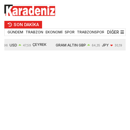
SON DAKİKA
DİĞER
GÜNDEM
TRABZON
EKONOMİ
SPOR
TRABZONSPOR
TEKNOLOJİ
ÇEYREK
USD
GRAM ALTIN
GBP
JPY
4,96
47,59
64,35
30,19
ALTIN
0,05%
6490,16
0,03%
-0,29%
10632,00
-0,09%
0,63%