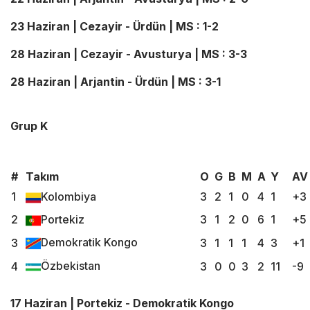
23 Haziran | Cezayir - Ürdün | MS : 1-2
28 Haziran | Cezayir - Avusturya | MS : 3-3
28 Haziran | Arjantin - Ürdün | MS : 3-1
Grup K
#
Takım
O
G
B
M
A
Y
AV
1
Kolombiya
3
2
1
0
4
1
+3
2
Portekiz
3
1
2
0
6
1
+5
Demokratik Kongo
3
3
1
1
1
4
3
+1
Özbekistan
4
3
0
0
3
2
11
-9
17 Haziran | Portekiz - Demokratik Kongo