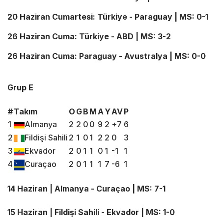
20 Haziran Cumartesi: Türkiye - Paraguay | MS: 0-1
26 Haziran Cuma: Türkiye - ABD | MS: 3-2
26 Haziran Cuma: Paraguay - Avustralya | MS: 0-0
Grup E
#
Takım
O
G
B
M
A
Y
AV
P
1
Almanya
2
2
0
0
9
2
+7
6
2
Fildişi Sahili
2
1
0
1
2
2
0
3
3
Ekvador
2
0
1
1
0
1
-1
1
4
Curaçao
2
0
1
1
1
7
-6
1
14 Haziran | Almanya - Curaçao | MS: 7-1
15 Haziran | Fildişi Sahili - Ekvador | MS: 1-0