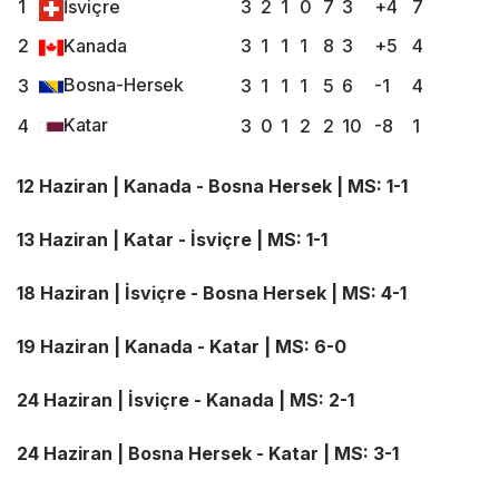
1
İsviçre
3
2
1
0
7
3
+4
7
2
Kanada
3
1
1
1
8
3
+5
4
Bosna-Hersek
3
3
1
1
1
5
6
-1
4
Katar
4
3
0
1
2
2
10
-8
1
12 Haziran | Kanada - Bosna Hersek | MS: 1-1
13 Haziran | Katar - İsviçre | MS: 1-1
18 Haziran | İsviçre - Bosna Hersek | MS: 4-1
19 Haziran | Kanada - Katar | MS: 6-0
24 Haziran | İsviçre - Kanada | MS: 2-1
24 Haziran | Bosna Hersek - Katar | MS: 3-1