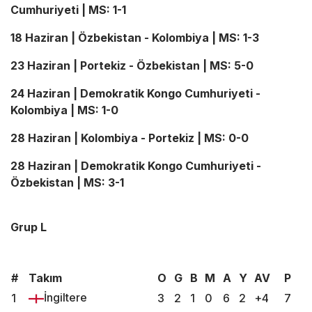
Cumhuriyeti | MS: 1-1
18 Haziran | Özbekistan - Kolombiya | MS: 1-3
23 Haziran | Portekiz - Özbekistan | MS: 5-0
24 Haziran | Demokratik Kongo Cumhuriyeti -
Kolombiya | MS: 1-0
28 Haziran | Kolombiya - Portekiz | MS: 0-0
28 Haziran | Demokratik Kongo Cumhuriyeti -
Özbekistan | MS: 3-1
Grup L
#
Takım
O
G
B
M
A
Y
AV
P
İngiltere
1
3
2
1
0
6
2
+4
7