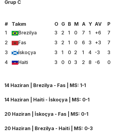
Grup C
#
Takım
O
G
B
M
A
Y
AV
P
1
Brezilya
3
2
1
0
7
1
+6
7
2
Fas
3
2
1
0
6
3
+3
7
3
İskoçya
3
1
0
2
1
4
-3
3
4
Haiti
3
0
0
3
2
8
-6
0
14 Haziran | Brezilya - Fas | MS: 1-1
14 Haziran | Haiti - İskoçya | MS: 0-1
20 Haziran | İskoçya - Fas | MS: 0-1
20 Haziran | Brezilya - Haiti | MS: 0-3