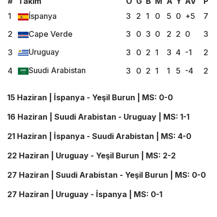
#
Takım
O
G
B
M
A
Y
AV
P
1
İspanya
3
2
1
0
5
0
+5
7
2
Cape Verde
3
0
3
0
2
2
0
3
Uruguay
3
3
0
2
1
3
4
-1
2
Suudi Arabistan
4
3
0
2
1
1
5
-4
2
15 Haziran | İspanya - Yeşil Burun | MS: 0-0
16 Haziran | Suudi Arabistan - Uruguay | MS: 1-1
21 Haziran | İspanya - Suudi Arabistan | MS: 4-0
22 Haziran | Uruguay - Yeşil Burun | MS: 2-2
27 Haziran | Suudi Arabistan - Yeşil Burun | MS: 0-0
27 Haziran | Uruguay - İspanya | MS: 0-1