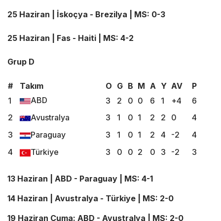
25 Haziran | İskoçya - Brezilya | MS: 0-3
25 Haziran | Fas - Haiti | MS: 4-2
Grup D
#
Takım
O
G
B
M
A
Y
AV
P
ABD
1
3
2
0
0
6
1
+4
6
2
Avustralya
3
1
0
1
2
2
0
4
3
Paraguay
3
1
0
1
2
4
-2
4
4
Türkiye
3
0
0
2
0
3
-2
3
13 Haziran | ABD - Paraguay | MS: 4-1
14 Haziran | Avustralya - Türkiye | MS: 2-0
19 Haziran Cuma: ABD - Avustralya | MS: 2-0