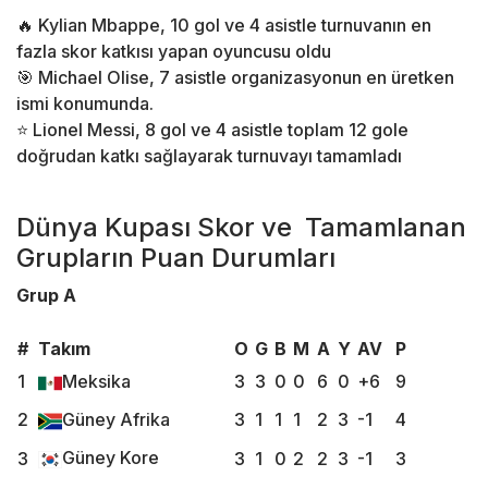
🔥 Kylian Mbappe, 10 gol ve 4 asistle turnuvanın en
fazla skor katkısı yapan oyuncusu oldu
🎯 Michael Olise, 7 asistle organizasyonun en üretken
ismi konumunda.
⭐ Lionel Messi, 8 gol ve 4 asistle toplam 12 gole
doğrudan katkı sağlayarak turnuvayı tamamladı
Dünya Kupası Skor ve Tamamlanan
Grupların Puan Durumları
Grup A
#
Takım
O
G
B
M
A
Y
AV
P
1
Meksika
3
3
0
0
6
0
+6
9
2
Güney Afrika
3
1
1
1
2
3
-1
4
Güney Kore
3
3
1
0
2
2
3
-1
3