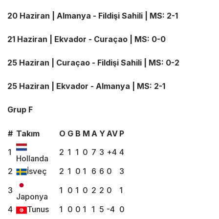
20 Haziran | Almanya - Fildişi Sahili | MS: 2-1
21 Haziran | Ekvador - Curaçao | MS: 0-0
25 Haziran | Curaçao - Fildişi Sahili | MS: 0-2
25 Haziran | Ekvador - Almanya | MS: 2-1
Grup F
#
Takım
O
G
B
M
A
Y
AV
P
1
2
1
1
0
7
3
+4
4
Hollanda
2
İsveç
2
1
0
1
6
6
0
3
3
1
0
1
0
2
2
0
1
Japonya
4
Tunus
1
0
0
1
1
5
-4
0