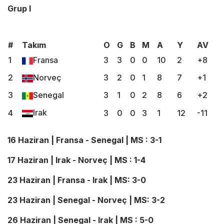
Grup I
#
Takım
O
G
B
M
A
Y
AV
1
Fransa
3
3
0
0
10
2
+8
2
Norveç
3
2
0
1
8
7
+1
3
Senegal
3
1
0
2
8
6
+2
Irak
4
3
0
0
3
1
12
-11
16 Haziran | Fransa - Senegal | MS : 3-1
17 Haziran | Irak - Norveç | MS : 1-4
23 Haziran | Fransa - Irak | MS: 3-0
23 Haziran | Senegal - Norveç | MS: 3-2
26 Haziran | Senegal - Irak | MS : 5-0