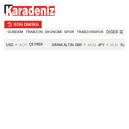
SON DAKİKA
DİĞER
GÜNDEM
TRABZON
EKONOMİ
SPOR
TRABZONSPOR
TEKNOLOJİ
ÇEYREK
USD
GRAM ALTIN
GBP
JPY
EUR
47,71
64,52
30,31
ALTIN
0,18%
6660,55
0,27%
0,39%
0,32%
10903,00
2,59%
2,54%