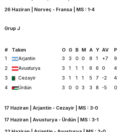
26 Haziran | Norveç - Fransa | MS : 1-4
Grup J
#
Takım
O
G
B
M
A
Y
AV
P
1
Arjantin
3
3
0
0
8
1
+7
9
2
Avusturya
3
1
1
1
6
6
0
4
3
Cezayir
3
1
1
1
5
7
-2
4
4
Ürdün
3
0
0
3
3
8
-5
0
17 Haziran | Arjantin - Cezayir | MS : 3-0
17 Haziran | Avusturya - Ürdün | MS : 3-1
22 Haziran | Arjantin - Avusturya | MS : 2-0