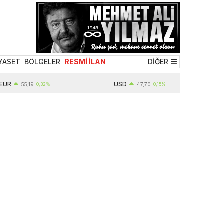
YASET
BÖLGELER
RESMİ İLAN
DİĞER
R
USD
55,19
0,32%
47,70
0,15%