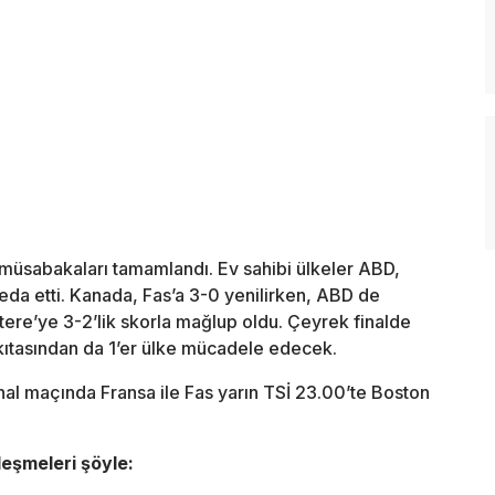
müsabakaları tamamlandı. Ev sahibi ülkeler ABD,
da etti. Kanada, Fas’a 3-0 yenilirken, ABD de
ltere’ye 3-2’lik skorla mağlup oldu. Çeyrek finalde
ıtasından da 1’er ülke mücadele edecek.
nal maçında Fransa ile Fas yarın TSİ 23.00’te Boston
leşmeleri şöyle: