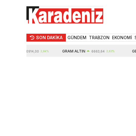
SON DAKİKA
GÜNDEM
TRABZON
EKONOMİ
 ALTIN
GRAM ALTIN
GBP
10914,00
2,64%
6663,64
2,63%