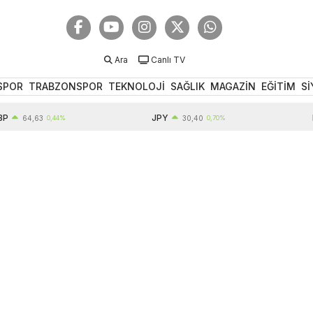
Ara
Canlı TV
SPOR
TRABZONSPOR
TEKNOLOJİ
SAĞLIK
MAGAZİN
EĞİTİM
Sİ
JPY
EU
64,63
0,44%
30,40
0,70%