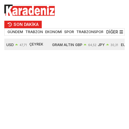
SON DAKİKA
DİĞER
GÜNDEM
TRABZON
EKONOMİ
SPOR
TRABZONSPOR
TEKNOLOJİ
ÇEYREK
USD
GRAM ALTIN
GBP
JPY
EUR
47,71
64,52
30,31
ALTIN
0,18%
6660,55
0,27%
0,39%
0,32%
10903,00
2,59%
2,54%