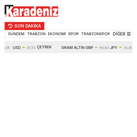
SON DAKİKA
DİĞER
GÜNDEM
TRABZON
EKONOMİ
SPOR
TRABZONSPOR
TEKNOLOJİ
ÇEYREK
USD
GRAM ALTIN
GBP
JPY
55,18
47,70
64,60
30,35
ALTIN
0,16%
6652,76
0,38%
0,54%
10909,00
2,47%
2,60%