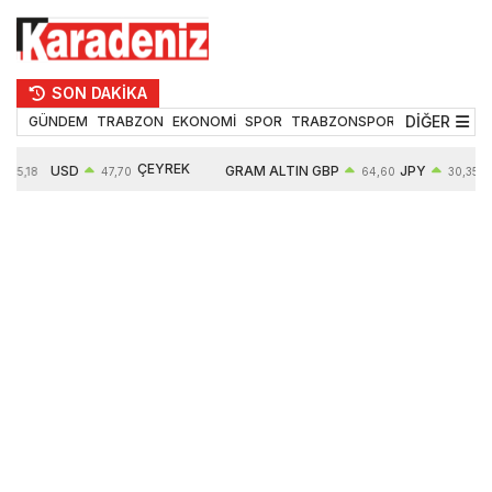
SON DAKİKA
DİĞER
GÜNDEM
TRABZON
EKONOMİ
SPOR
TRABZONSPOR
TEKNOLOJİ
ÇEYREK
USD
GRAM ALTIN
GBP
JPY
55,18
47,70
64,60
30,35
ALTIN
0,16%
6652,76
0,38%
0,54%
10909,00
2,47%
2,60%