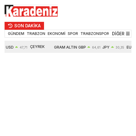
SON DAKİKA
DİĞER
GÜNDEM
TRABZON
EKONOMİ
SPOR
TRABZONSPOR
TEKNOLOJİ
ÇEYREK
USD
GRAM ALTIN
GBP
JPY
EUR
47,71
64,61
30,35
ALTIN
0,18%
6660,55
0,39%
0,52%
0,32%
10912,00
2,59%
2,62%