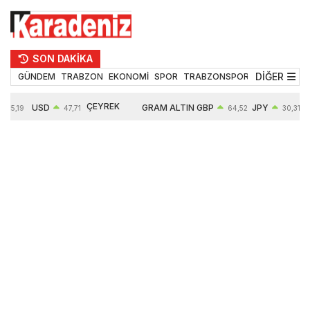
SON DAKİKA
DİĞER
GÜNDEM
TRABZON
EKONOMİ
SPOR
TRABZONSPOR
TEKNOLOJİ
ÇEYREK
USD
GRAM ALTIN
GBP
JPY
55,19
47,71
64,52
30,31
ALTIN
0,18%
6660,55
0,27%
0,39%
10903,00
2,59%
2,54%