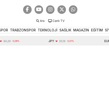
Ara
Canlı TV
SPOR
TRABZONSPOR
TEKNOLOJİ
SAĞLIK
MAGAZİN
EĞİTİM
Sİ
JPY
EUR
29
-0,09%
30,19
-0,01%
5