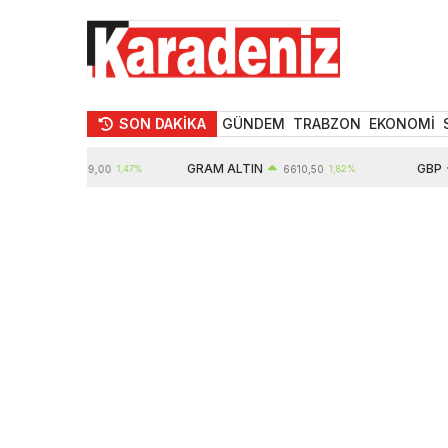
SON DAKİKA
GÜNDEM
TRABZON
EKONOMİ
IN
GRAM ALTIN
GBP
10789,00
1,47%
6610,50
1,82%
64,