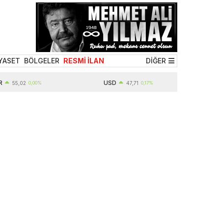
YASET
BÖLGELER
RESMİ İLAN
DİĞER
USD
5,02
0,00%
47,71
0,17%