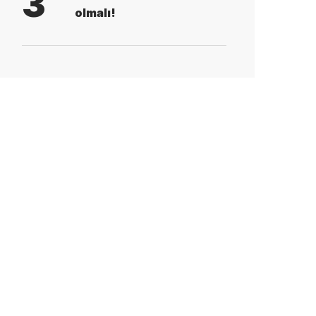
3
olmalı!